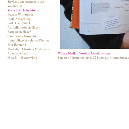
SieMatic am Adenauerplatz
Weinbar 3a
Vorsicht Geheimwissen
Wahrig Wörterbuch
Idole Ausstellung
Prof. Uwe Göbel
Ausstellungsbuch Hexen
Bastelbuch Hexen
Casa Bonita Kosmetik
Immobilienverwaltung Düning
Kita-Beraterin
Modedipl. Christina Modersohn
Agentur Könen
Wissen Media - Vorsicht Geheimwissen
Nina B. - Modestyling
Satz und Illustration eines 224-seitigen Kinderbuches