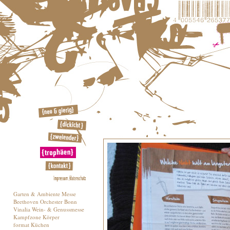
Garten & Ambiente Messe
Beethoven Orchester Bonn
Vinalia Wein- & Genussmesse
Kampfzone Körper
format Küchen