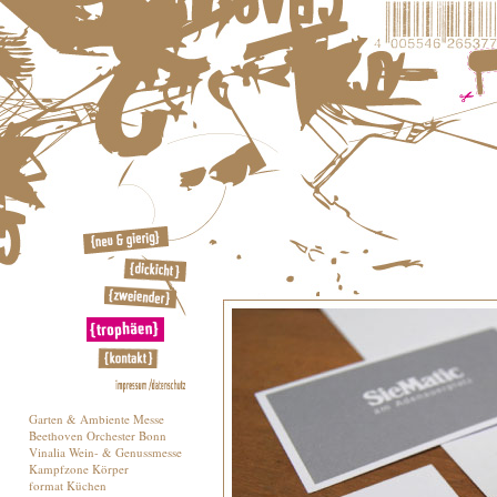
Garten & Ambiente Messe
Beethoven Orchester Bonn
Vinalia Wein- & Genussmesse
Kampfzone Körper
format Küchen