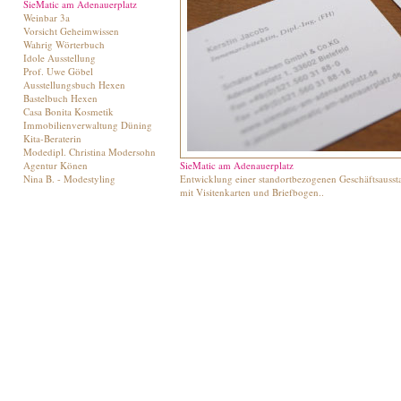
SieMatic am Adenauerplatz
Weinbar 3a
Vorsicht Geheimwissen
Wahrig Wörterbuch
Idole Ausstellung
Prof. Uwe Göbel
Ausstellungsbuch Hexen
Bastelbuch Hexen
Casa Bonita Kosmetik
Immobilienverwaltung Düning
Kita-Beraterin
Modedipl. Christina Modersohn
Agentur Könen
SieMatic am Adenauerplatz
Nina B. - Modestyling
Entwicklung einer standortbezogenen Geschäftsausst
mit Visitenkarten und Briefbogen..