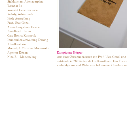
SieMatic am Adenauerplatz
Weinbar 3a
Vorsicht Geheimwissen
Wahrig Wörterbuch
Idole Ausstellung
Prof. Uwe Göbel
Ausstellungsbuch Hexen
Bastelbuch Hexen
Casa Bonita Kosmetik
Immobilienverwaltung Düning
Kita-Beraterin
Modedipl. Christina Modersohn
Agentur Könen
Kampfzone Körper
Nina B. - Modestyling
Aus einer Zusammenarbeit mit Prof. Uwe Göbel und P
entstand ein 280 Seiten dickes Kunstbuch. Das The
vielseitige Art und Weise von bekannten Künstlern u