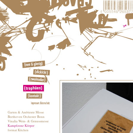
Garten & Ambiente Messe
Beethoven Orchester Bonn
Vinalia Wein- & Genussmesse
Kampfzone Körper
format Küchen