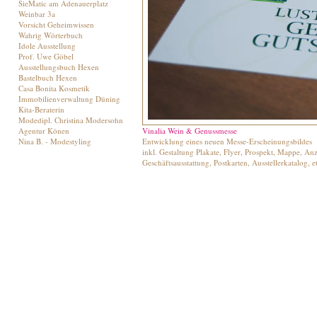
SieMatic am Adenauerplatz
Weinbar 3a
Vorsicht Geheimwissen
Wahrig Wörterbuch
Idole Ausstellung
Prof. Uwe Göbel
Ausstellungsbuch Hexen
Bastelbuch Hexen
Casa Bonita Kosmetik
Immobilienverwaltung Düning
Kita-Beraterin
Modedipl. Christina Modersohn
Agentur Könen
Vinalia Wein & Genussmesse
Nina B. - Modestyling
Entwicklung eines neuen Messe-Erscheinungsbildes
inkl. Gestaltung Plakate, Flyer, Prospekt, Mappe, An
Geschäftsausstattung, Postkarten, Ausstellerkatalog, e