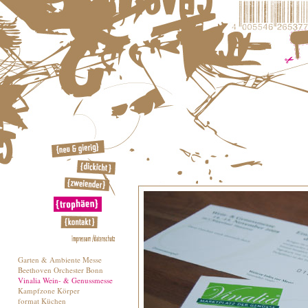
Garten & Ambiente Messe
Beethoven Orchester Bonn
Vinalia Wein- & Genussmesse
Kampfzone Körper
format Küchen