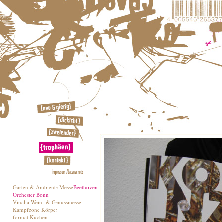
Garten & Ambiente Messe
Beethoven
Orchester Bonn
Vinalia Wein- & Genussmesse
Kampfzone Körper
format Küchen