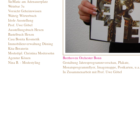
SieMatic am Adenauerplatz
Weinbar 3a
Vorsicht Geheimwissen
Wahrig Wörterbuch
Idole Ausstellung
Prof. Uwe Göbel
Ausstellungsbuch Hexen
Bastelbuch Hexen
Casa Bonita Kosmetik
Immobilienverwaltung Düning
Kita-Beraterin
Modedipl. Christina Modersohn
Agentur Könen
Beethoven Orchester Bonn
Nina B. - Modestyling
Gestaltung Jahresprogrammvorschau, Plakate,
Monatsprogrammflyer, Imagemappe, Postkarten, u.a.
In Zusammenarbeit mit Prof. Uwe Göbel